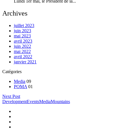
Lundi 1er mai, le Président de la...
Archives
juillet 2023
juin 2023
mai 2023
avril 2023
juin 2022
mai 2022
avril 2022
janvier 2021
Catégories
Media
09
POMA
01
Next Post
Development
Events
Media
Mountains